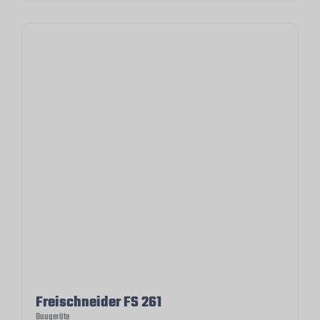
Freischneider FS 261
Baugeräte