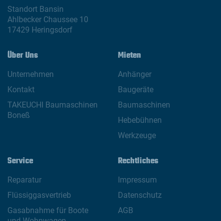
Standort Bansin
Ahlbecker Chaussee 10
17429 Heringsdorf
Über Uns
Mieten
Unternehmen
Anhänger
Kontakt
Baugeräte
TAKEUCHI Baumaschinen
Baumaschinen
Boneß
Hebebühnen
Werkzeuge
Service
Rechtliches
Reparatur
Impressum
Flüssiggasvertrieb
Datenschutz
Gasabnahme für Boote
AGB
und Wohnwagen