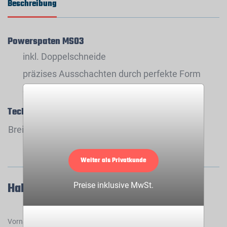
Beschreibung
Powerspaten MS03
inkl. Doppelschneide
präzises Ausschachten durch perfekte Form
optimale Sicht
Technische Daten
Breite:
35 cm
Weiter als Privatkunde
Haben Sie Fragen zu diesem Produkt?
Preise inklusive MwSt.
Vorname*