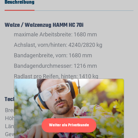
Beschreibung
Walze / Walzenzug HAMM HC 70i
maximale Arbeitsbreite: 1680 mm
Achslast, vorn/hinten: 4240/2820 kg
Bandagenbreite, vorn: 1680 mm
Bandagendurchmesser: 1216 mm
Radlast pro Reifen, hinten: 1410 kg
Achsabstand: 3340 mm
Technische Daten
Breite:
179 cm
Höhe:
289 cm
Weiter als Privatkunde
Länge:
448 cm
Gewicht:
7060 kg