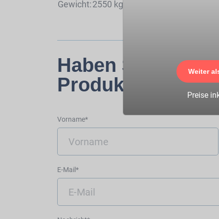
Gewicht:
2550 kg
Haben Sie Frage
Weiter al
Produkt?
Preise in
Vorname*
E-Mail*