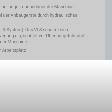
eine lange Lebensdauer der Maschine
l der Anbaugeräte durch hydraulisches
ift System): Das VLS schaltet sich
ewegung ein, schützt vor Überlastgefahr und
 der Maschine
 Arbeitsplatz