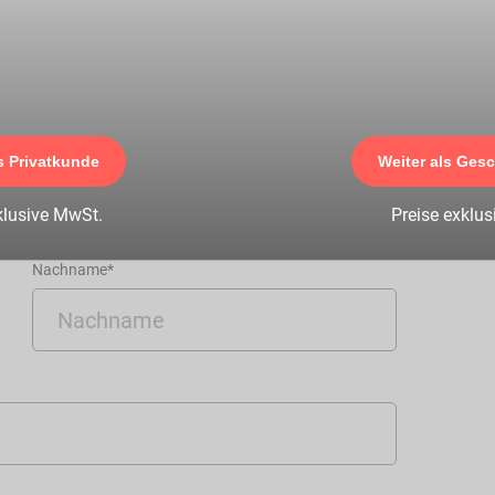
n zu diesem
s Privatkunde
Weiter als Ges
klusive MwSt.
Preise exklu
Nachname*