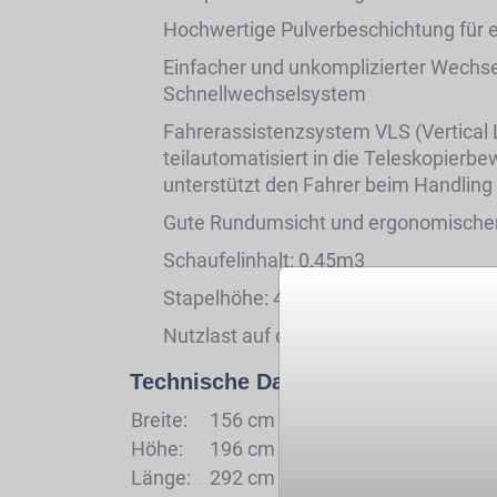
Hochwertige Pulverbeschichtung für 
Einfacher und unkomplizierter Wechse
Schnellwechselsystem
Fahrerassistenzsystem VLS (Vertical L
teilautomatisiert in die Teleskopierb
unterstützt den Fahrer beim Handling
Gute Rundumsicht und ergonomischer
Schaufelinhalt: 0,45m3
Stapelhöhe: 4,26m
Nutzlast auf der Gabel: 1250kg
Technische Daten
Breite:
156 cm
Höhe:
196 cm
Länge:
292 cm