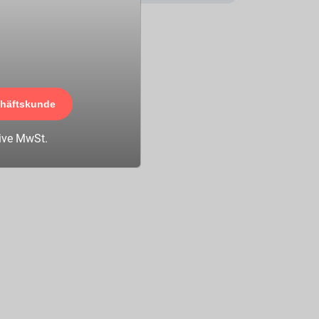
chäftskunde
sive MwSt.