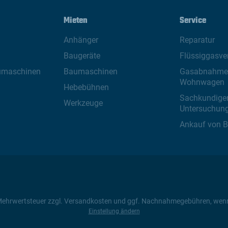
Mieten
Service
Anhänger
Reparatur
Baugeräte
Flüssiggasver
umaschinen
Baumaschinen
Gasabnahme 
Wohnwagen
Hebebühnen
Sachkundige
Werkzeuge
Untersuchun
Ankauf von 
zl. Mehrwertsteuer zzgl. Versandkosten und ggf. Nachnahmegebühren, wen
Einstellung ändern