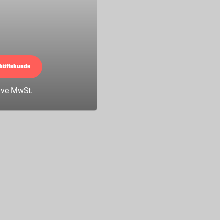
chäftskunde
sive MwSt.