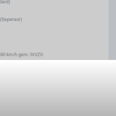
dard)
 (Seperaor)
r 80 km/h gem. StVZO
hmen des Garten- und Landschaftsbaus
as geringe Gewicht kann diese
sportern und kleinen LKW gezogen werden.