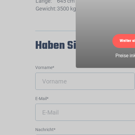
Länge:
645 cm
Gewicht:
3500 kg
Haben Sie Fragen zu
Weiter a
Preise in
Vorname*
E-Mail*
Nachricht*