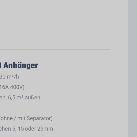
0 Anhänger
 30 m³/h
 16A 400V)
en, 6,5 m² außen
hne / mit Separator)
chen 5, 15 oder 25mm