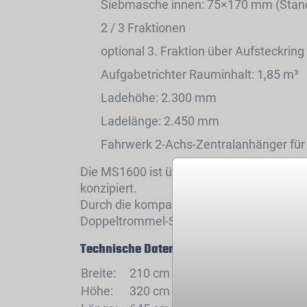
Siebmasche innen: 75×170 mm (Stan
2 / 3 Fraktionen
optional 3. Fraktion über Aufsteckring
Aufgabetrichter Rauminhalt: 1,85 m³
Ladehöhe: 2.300 mm
Ladelänge: 2.450 mm
Fahrwerk 2-Achs-Zentralanhänger fü
Die MS1600 ist überwiegend für Unterne
konzipiert.
Durch die kompakten Abmessungen und d
Doppeltrommel-Siebanlage von Kleintran
Technische Daten
Breite:
210 cm
Höhe:
320 cm